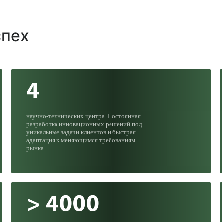
спех
4
научно-технических центра. Постоянная
разработка инновационных решений под
уникальные задачи клиентов и быстрая
адаптация к меняющимся требованиям
рынка.
> 4000