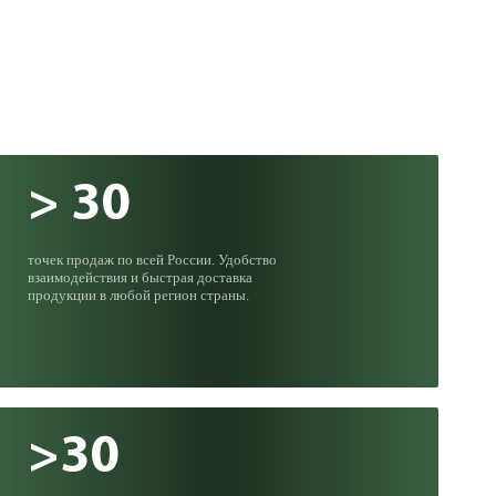
по экологии
> 30
точек продаж по всей России. Удобство
взаимодействия и быстрая доставка
продукции в любой регион страны.
>30