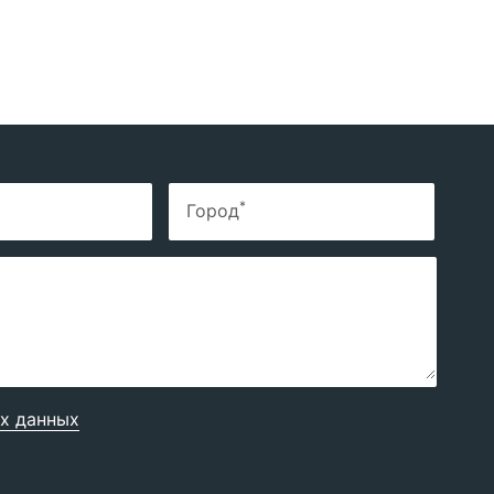
*
Город
х данных