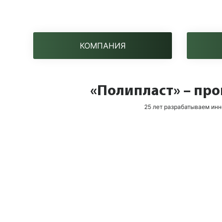
КОМПАНИЯ
«Полипласт» – пр
25 лет разрабатываем ин
Миссия
Развитие современного рынка промышленной
химии, освоение новых областей применения
химической продукции для различных отраслей
промышленности