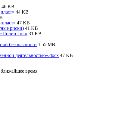
»
46 KB
ипласт»
44 KB
KB
ипласт»
47 KB
ные риски)
41 KB
 «Полипласт»
31 KB
ной безопасности
1.55 MB
венной деятельностью».docx
47 KB
е ближайшее время