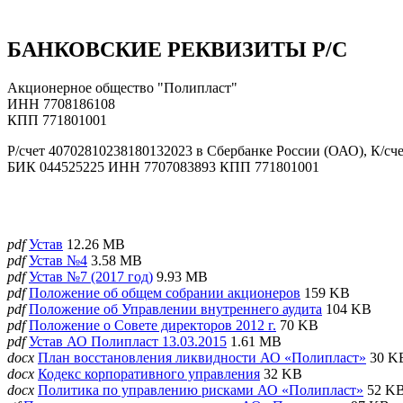
БАНКОВСКИЕ РЕКВИЗИТЫ Р/С
Акционерное общество "Полипласт"
ИНН 7708186108
КПП 771801001
Р/счет 40702810238180132023 в Сбербанке России (ОАО), К/сч
БИК 044525225 ИНН 7707083893 КПП 771801001
pdf
Устав
12.26 MB
pdf
Устав №4
3.58 MB
pdf
Устав №7 (2017 год)
9.93 MB
pdf
Положение об общем собрании акционеров
159 KB
pdf
Положение об Управлении внутреннего аудита
104 KB
pdf
Положение о Совете директоров 2012 г.
70 KB
pdf
Устав АО Полипласт 13.03.2015
1.61 MB
docx
План восстановления ликвидности АО «Полипласт»
30 K
docx
Кодекс корпоративного управления
32 KB
docx
Политика по управлению рисками АО «Полипласт»
52 K