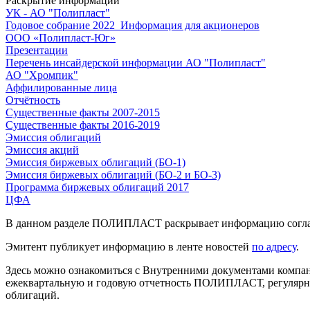
Раскрытие информации
УК - АО "Полипласт"
Годовое собрание 2022_Информация для акционеров
ООО «Полипласт-Юг»
Презентации
Перечень инсайдерской информации АО "Полипласт"
АО "Хромпик"
Аффилированные лица
Отчётность
Существенные факты 2007-2015
Существенные факты 2016-2019
Эмиссия облигаций
Эмиссия акций
Эмиссия биржевых облигаций (БО-1)
Эмиссия биржевых облигаций (БО-2 и БО-3)
Программа биржевых облигаций 2017
ЦФА
В данном разделе ПОЛИПЛАСТ раскрывает информацию согла
Эмитент публикует информацию в ленте новостей
по адресу
.
Здесь можно ознакомиться с Внутренними документами компан
ежеквартальную и годовую отчетность ПОЛИПЛАСТ, регулярно
облигаций.