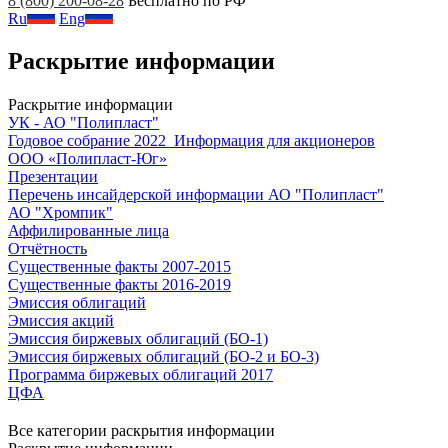
8 (800) 200-08-28
Бесплатно по РФ
Ru
Eng
Раскрытие информации
Раскрытие информации
УК - АО "Полипласт"
Годовое собрание 2022_Информация для акционеров
ООО «Полипласт-Юг»
Презентации
Перечень инсайдерской информации АО "Полипласт"
АО "Хромпик"
Аффилированные лица
Отчётность
Существенные факты 2007-2015
Существенные факты 2016-2019
Эмиссия облигаций
Эмиссия акций
Эмиссия биржевых облигаций (БО-1)
Эмиссия биржевых облигаций (БО-2 и БО-3)
Программа биржевых облигаций 2017
ЦФА
Все категории раскрытия информации