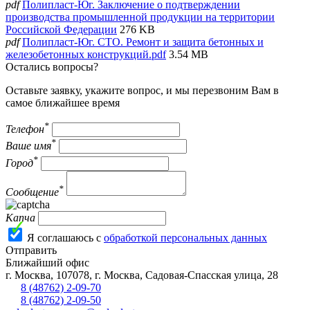
pdf
Полипласт-Юг. Заключение о подтверждении
производства промышленной продукции на территории
Российской Федерации
276 KB
pdf
Полипласт-Юг. СТО. Ремонт и защита бетонных и
железобетонных конструкций.pdf
3.54 MB
Остались вопросы?
Оставьте заявку, укажите вопрос, и мы перезвоним Вам в
самое ближайшее время
*
Телефон
*
Ваше имя
*
Город
*
Сообщение
Капча
Я соглашаюсь с
обработкой персональных данных
Отправить
Ближайший офис
г.
Москва
,
107078, г. Москва, Садовая-Спасская улица, 28
8 (48762) 2-09-70
8 (48762) 2-09-50