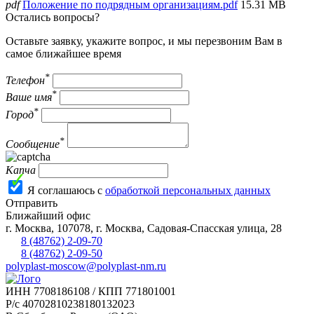
pdf
Положение по подрядным организациям.pdf
15.31 MB
Остались вопросы?
Оставьте заявку, укажите вопрос, и мы перезвоним Вам в
самое ближайшее время
*
Телефон
*
Ваше имя
*
Город
*
Сообщение
Капча
Я соглашаюсь с
обработкой персональных данных
Отправить
Ближайший офис
г.
Москва
,
107078, г. Москва, Садовая-Спасская улица, 28
8 (48762) 2-09-70
8 (48762) 2-09-50
polyplast-moscow@polyplast-nm.ru
ИНН 7708186108 / КПП 771801001
Р/с 40702810238180132023