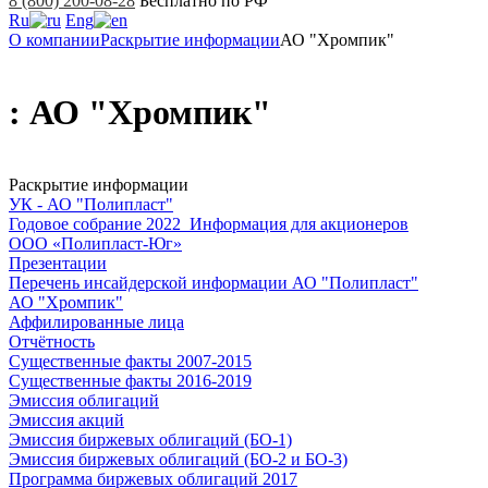
8 (800) 200-08-28
Бесплатно по РФ
Ru
Eng
О компании
Раскрытие информации
АО "Хромпик"
: АО "Хромпик"
Раскрытие информации
УК - АО "Полипласт"
Годовое собрание 2022_Информация для акционеров
ООО «Полипласт-Юг»
Презентации
Перечень инсайдерской информации АО "Полипласт"
АО "Хромпик"
Аффилированные лица
Отчётность
Существенные факты 2007-2015
Существенные факты 2016-2019
Эмиссия облигаций
Эмиссия акций
Эмиссия биржевых облигаций (БО-1)
Эмиссия биржевых облигаций (БО-2 и БО-3)
Программа биржевых облигаций 2017