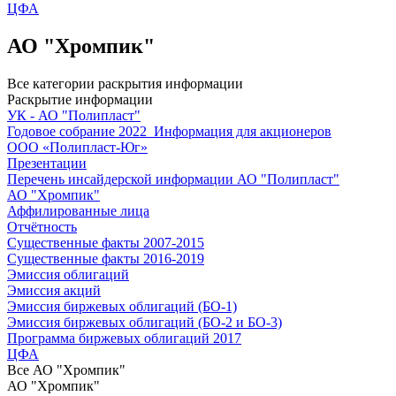
ЦФА
АО "Хромпик"
Все категории раскрытия информации
Раскрытие информации
УК - АО "Полипласт"
Годовое собрание 2022_Информация для акционеров
ООО «Полипласт-Юг»
Презентации
Перечень инсайдерской информации АО "Полипласт"
АО "Хромпик"
Аффилированные лица
Отчётность
Существенные факты 2007-2015
Существенные факты 2016-2019
Эмиссия облигаций
Эмиссия акций
Эмиссия биржевых облигаций (БО-1)
Эмиссия биржевых облигаций (БО-2 и БО-3)
Программа биржевых облигаций 2017
ЦФА
Все
АО "Хромпик"
АО "Хромпик"